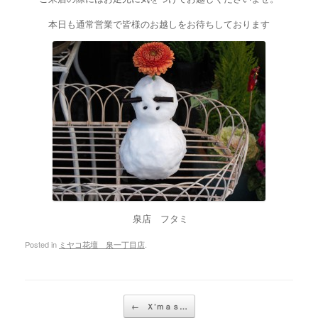
本日も通常営業で皆様のお越しをお待ちしております
泉店 フタミ
Posted in
ミヤコ花壇 泉一丁目店
.
Post navigation
←
Ｘ’ｍａｓ…